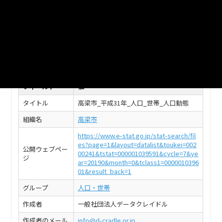
高梁市_平成31年1月_年齢別_人口_日本人
CSV
このデータセットの情報
フィールド
値
タイトル
高梁市_平成31年_人口_世帯_人口動態
組織名
高梁市
https://www.e-stat.go.jp/stat-search/fil
es?page=1&layout=datalist&toukei=002
公開ウェブペー
00241&tstat=000001039591&cycle=7&ye
ジ
ar=20190&month=0&tclass1=0000010396
01&result_back=1
グループ
人口・世帯
作成者
一般社団法人データクレイドル
作成者のメール
info@d-cradle.or.jp