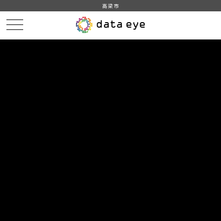
高梁市
HOME
データカタログ
高梁市_平成31年_人口_世帯_人口動態
DATA
CATA
データカタログ
データセット名
高梁市_平成31年_人口_世帯_人口
動態
住民基本台帳に基づく人口、人口動態及び世帯数調査（平成31
年1月1日現在）をもとに作成
組織
高梁市
グループ
人口・世帯