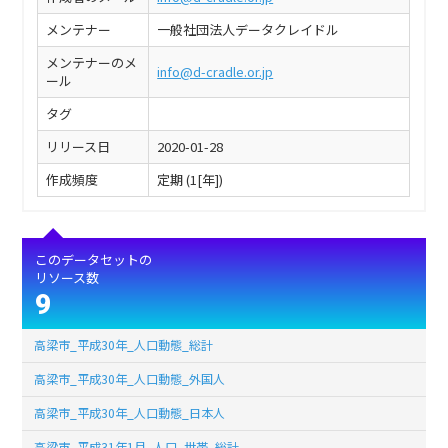
メンテナー
一般社団法人データクレイドル
メンテナーのメ
info@d-cradle.or.jp
ール
タグ
リリース日
2020-01-28
作成頻度
定期 (1[年])
このデータセットの
リソース数
9
高梁市_平成30年_人口動態_総計
高梁市_平成30年_人口動態_外国人
高梁市_平成30年_人口動態_日本人
高梁市_平成31年1月_人口_世帯_総計