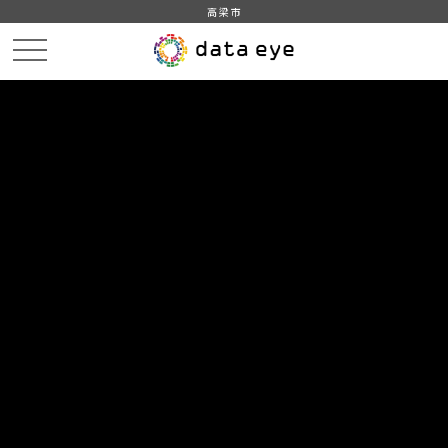
高梁市
HOME
プライバシーポリシー
PRIVACY
PO
プライバシーポリシー
高梁市 プライバシーポリシー
基本方針
高梁市オープンデータポータルサイト（以下「当サイト」という。）
における個人情報の収集・利用・管理について、次のとおり適正な維
持管理を行います。