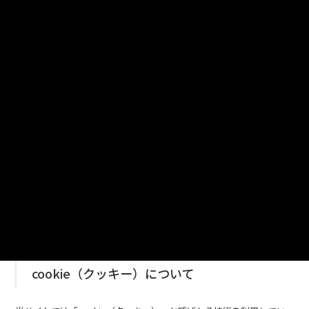
個人情報とは
氏名、住所、メールアドレス等により特定の個人を識別できる情報の
ことを言います。
個人情報の収集について
通常、利用者は個人情報を明らかにすることなく、インターネットを
通じて当サイトにアクセスしていただけます。ただし、個人情報を提
供していただく場合には目的を明確にした上で必要最小限な範囲内に
限らせていただきます。その際には、情報の提供は利用者ご本人の意
思によることを原則とします。
cookie（クッキー）について