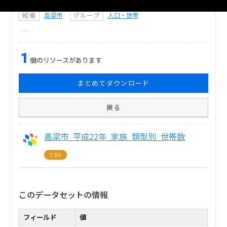
組織
高梁市
グループ
人口・世帯
1
個のリソースがあります
まとめてダウンロード
戻る
高梁市_平成22年_家族_類型別_世帯数
CSV
このデータセットの情報
フィールド
値