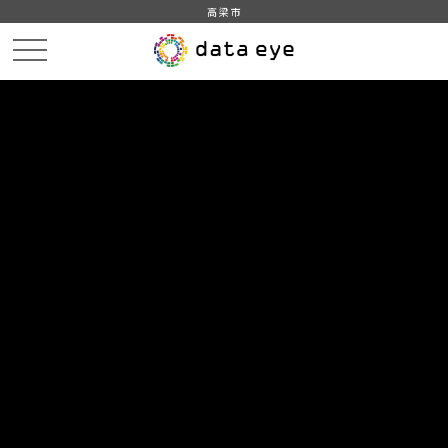
高梁市
HOME
データカタログ
高梁市_平成22年_家族_類型別_世帯数
DATA
CATA
データカタログ
データセット名
高梁市_平成22年_家族_類型別_世
帯数
平成22年国勢調査産業等基本集計（総務省統計局）世帯の家族
類型(22区分)別一般世帯数、65歳以上世帯員の有無別一般世帯
数、一般世帯人員及び65歳以上世帯人員(3世代世帯及び75歳以
上・85歳以上世帯員のいる一般世帯－特掲) をもとに作成