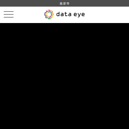
高梁市
HOME
データカタログ
データセット一覧
DATA
CATA
データカタログ
データセット一覧 「業種」
2
件
高梁市_平成28年_事業所数_従業者数
平成28年経済センサス‐活動調査 事業所に関する集計－
産業横断的集計(事業所数、就業者数)より産業(大分類)、
経営組織(４区分)、存続・新設・廃業(３区分)別民営事業