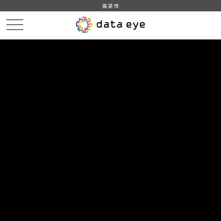
高梁市
HOME
データカタログ
高梁市_平成28年_人口_世帯_人口動態
高梁市_平成28年1月_年齢別_人口_日本人
DATA
CATA
データカタログ
データセット名
高梁市_平成28年_人口_世帯_人口
動態
リソース名
高梁市_平成28年1月_年齢別_人
口_日本人