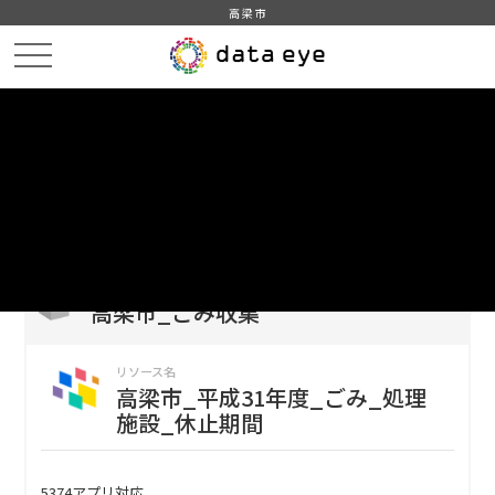
高梁市
HOME
データカタログ
高梁市_ごみ収集
高梁市_平成31年度_ごみ_処理施設_休止期間
DATA
CATA
データカタログ
データセット名
高梁市_ごみ収集
リソース名
高梁市_平成31年度_ごみ_処理
施設_休止期間
5374アプリ対応